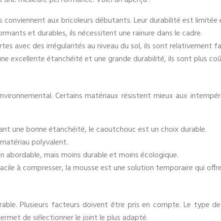
ent une meilleure performance. Voici un aperçu :
, ils conviennent aux bricoleurs débutants. Leur durabilité est limité
ormants et durables, ils nécessitent une rainure dans le cadre.
tes avec des irrégularités au niveau du sol, ils sont relativement faci
une excellente étanchéité et une grande durabilité, ils sont plus co
environnemental. Certains matériaux résistent mieux aux intempéri
rant une bonne étanchéité, le caoutchouc est un choix durable.
n matériau polyvalent.
ion abordable, mais moins durable et moins écologique.
cile à compresser, la mousse est une solution temporaire qui offre 
urable. Plusieurs facteurs doivent être pris en compte. Le type de
rmet de sélectionner le joint le plus adapté.