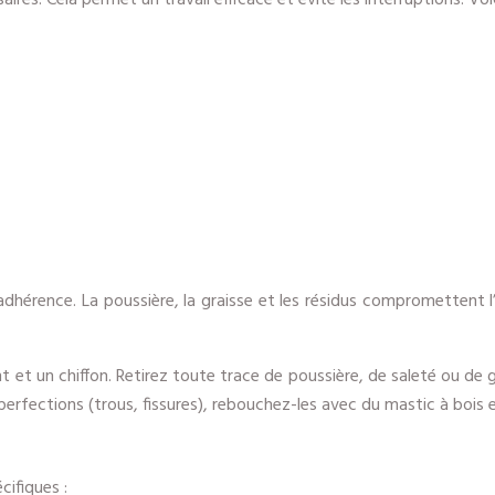
es. Cela permet un travail efficace et évite les interruptions. Voici
dhérence. La poussière, la graisse et les résidus compromettent l’
 un chiffon. Retirez toute trace de poussière, de saleté ou de grai
erfections (trous, fissures), rebouchez-les avec du mastic à bois e
cifiques :