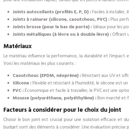
pour une installation rapide, tandis que les joints à rainurer offr
Joints autocollants (profilés E, P, D) :
Faciles à installer
Joints à rainurer (silicone, caoutchouc, PVC) :
Plus perf
Joints brosse (pour le bas de porte) :
Idéaux pour les por
Joints métalliques (à lèvre ou à double lèvre) :
Offrant 
Matériaux
Le matériau influence la performance, la durabilité et l’impact 
Voici les matériaux les plus courants :
Caoutchouc (EPDM, néoprène) :
Résistant aux UV et off
Silicone :
Flexible et résistant à l’humidité, le silicone est u
PVC :
Économique et facile à travailler, le PVC est une opt
Mousse (polyuréthane, polyéthylène) :
Bon marché et fa
Facteurs à considérer pour le choix du joint
Choisir le bon joint est crucial pour une isolation efficace et d
budget sont des éléments à considérer. Une évaluation précise pe